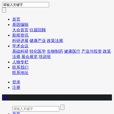
首页
基因编辑
大会首页
往届回顾
新闻资讯
科研进展
健康产业
政策法规
学术会议
基础科研
转化医学
生物制药
健康医疗
产业与投资
政策
法规
展会展览
培训班
人物专栏
联系我们
联系地址
登录
注册
menu
首页