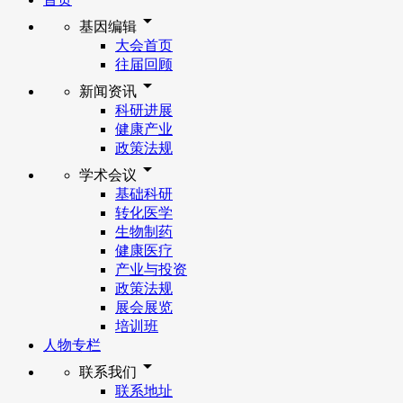
arrow_drop_down
基因编辑
大会首页
往届回顾
arrow_drop_down
新闻资讯
科研进展
健康产业
政策法规
arrow_drop_down
学术会议
基础科研
转化医学
生物制药
健康医疗
产业与投资
政策法规
展会展览
培训班
人物专栏
arrow_drop_down
联系我们
联系地址