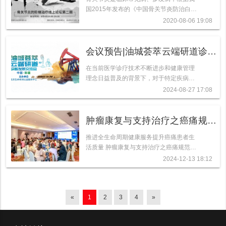
国2015年发布的《中国骨关节炎防治白皮
～
书》提供的数据，国内目前约有1.5亿人患
2020-08-06 19:08
病，且随着人...
会议预告|油城荟萃云端研道诊断
发展交流会
在当前医学诊疗技术不断进步和健康管理
理念日益普及的背景下，对于特定疾病的
标志物应用已成为临床诊疗和健康管理领
2024-08-27 17:08
域的重要方向...
肿瘤康复与支持治疗之癌痛规范
化管理研讨会-沈阳站成功召开
推进全生命周期健康服务提升癌痛患者生
活质量 肿瘤康复与支持治疗之癌痛规范化
管理研讨会-沈阳站 成功召开
2024-12-13 18:12
«
1
2
3
4
»