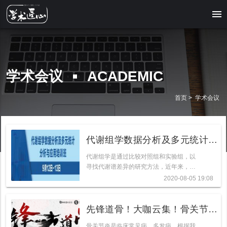
menu
学术会议
ACADEMIC
首页
>
学术会议
代谢组学数据分析及多元统计分
析与应用
代谢组学是通过比较对照组和实验组，以
寻找代谢谱差异的研究方法，近年来，代
谢组学在疾病诊断，病理研究，新药开
2020-08-05 19:08
发，药物毒理学...
先锋道骨！大咖云集！骨关节炎
的阶梯治疗线上论坛，只等你来
骨关节炎是临床常见病、多发病，根据我